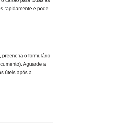
o cartão para todas as
os rapidamente e pode
, preencha o formulário
ocumento). Aguarde a
as úteis após a