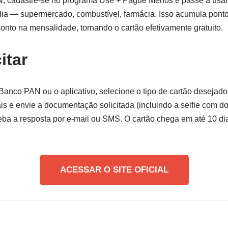
N, cadastre-se no programa Use + Pague Menos e passe a usar 
dia — supermercado, combustível, farmácia. Isso acumula pont
onto na mensalidade, tornando o cartão efetivamente gratuito.
itar
 Banco PAN ou o aplicativo, selecione o tipo de cartão desejado
s e envie a documentação solicitada (incluindo a selfie com d
ceba a resposta por e-mail ou SMS. O cartão chega em até 10 di
ACESSAR O SITE OFICIAL