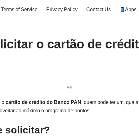
Terms of Service
Privacy Policy
Contact Us
Apps
icitar o cartão de crédi
6
Ads
r o
cartão de crédito do Banco PAN
, quem pode ter um, quai
oveitar ao máximo o programa de pontos.
solicitar?