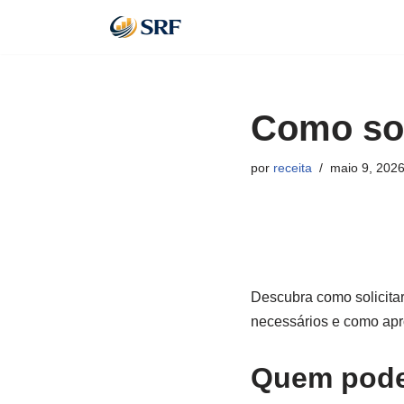
Pular
para
o
Como sol
conteúdo
por
receita
maio 9, 202
Descubra como solicita
necessários e como apr
Quem pode 