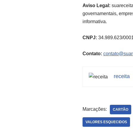
Aviso Legal:
suareceita
governamentais, empresa
informativa.
CNPJ:
34.989.623/000
Contato:
contato@suare
receita
Marcações:
CARTÃO
VALORES ESQUECIDOS