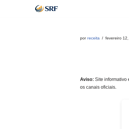
Pular
para
o
por
receita
fevereiro 12
conteúdo
Aviso:
Site informativo
os canais oficiais.