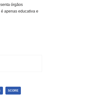
resenta órgãos
a é apenas educativa e
S
SCORE