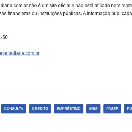
diaria.com.br não é um site oficial e não está afiliado nem rep
s financieras ou instituições públicas. A informação publicad
1-50
ceitadiaria.com.br
CONSULTA
CREDITO
EMPRÉSTIMO
INSS
PASEP
PI