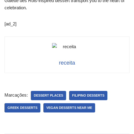
Galette des Rois-inspired dessert transport you to the heart of
celebration.
[ad_2]
receita
Marcações:
DESSERT PLACES
FILIPINO DESSERTS
GREEK DESSERTS
VEGAN DESSERTS NEAR ME