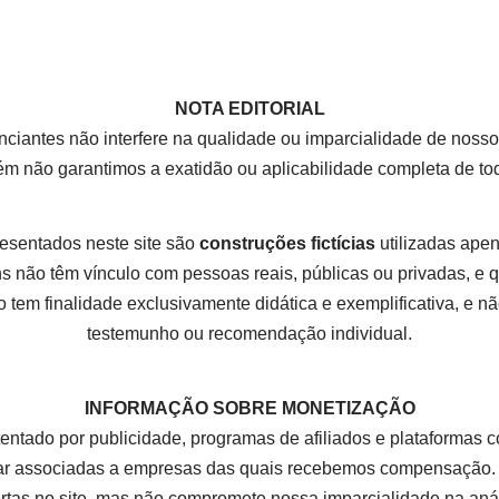
NOTA EDITORIAL
nciantes não interfere na qualidade ou imparcialidade de nos
rém não garantimos a exatidão ou aplicabilidade completa de t
esentados neste site são
construções fictícias
utilizadas apena
 não têm vínculo com pessoas reais, públicas ou privadas, e
 tem finalidade exclusivamente didática e exemplificativa, e não
testemunho ou recomendação individual.
INFORMAÇÃO SOBRE MONETIZAÇÃO
tentado por publicidade, programas de afiliados e plataform
r associadas a empresas das quais recebemos compensação. E
ertas no site, mas não compromete nossa imparcialidade na aná